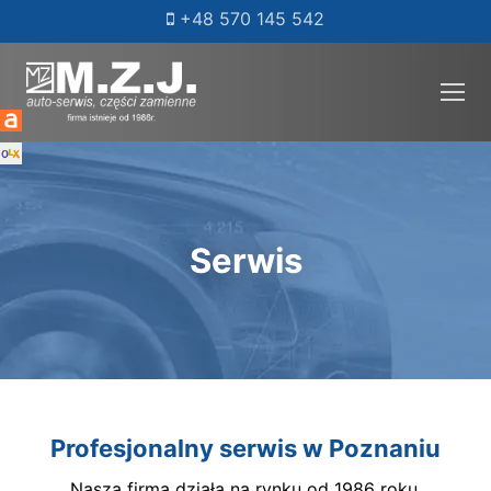
Przeskocz
+48 570 145 542
do
treści
Strona główna
Serwis
Regeneracja
Regeneracja przekładni kierowniczych
Części
Regeneracja pomp wspomagania
Serwis
Regeneracja zawieszenia
Kontakt
Profesjonalny serwis w Poznaniu
Nasza firma działa na rynku od 1986 roku.